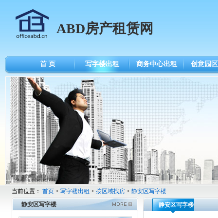
ABD房产租赁网
首 页
写字楼出租
商务中心出租
创意园区
当前位置：
首页
>
写字楼出租
>
按区域找房
>
静安区写字楼
静安区写字楼
静安区写字楼