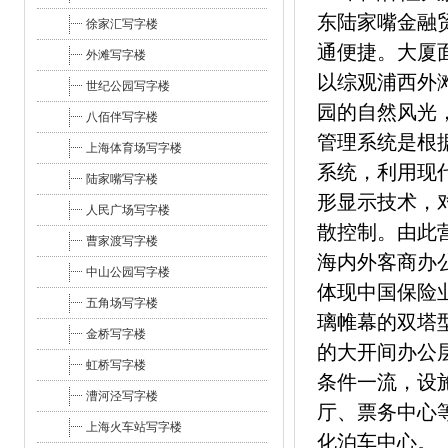
东陆家嘴金融
徐家汇写字楼
通便捷。大厦
外滩写字楼
以综观浦西外
世纪公园写字楼
园的自然风光
八佰伴写字楼
管理系统是根
上海体育场写字楼
系统，利用现
陆家嘴写字楼
形显示技术，
人民广场写字楼
散控制。由此
曹家渡写字楼
海内外客商办
中山公园写字楼
体现中国保险
五角场写字楼
璃帷幕的双塔
金桥写字楼
的大开间办公
虹桥写字楼
条件一流，设
漕河泾写字楼
厅、票务中心
上海火车站写字楼
化泊车中心。