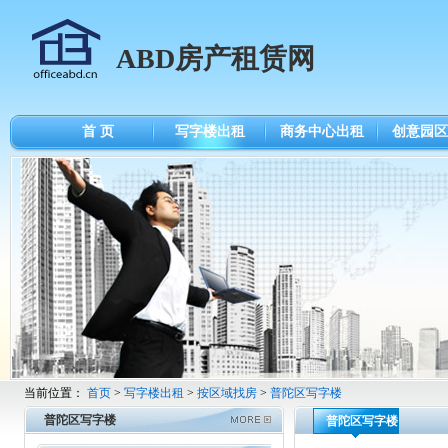
ABD房产租赁网
首 页
写字楼出租
商务中心出租
创意园区
当前位置：
首页
>
写字楼出租
>
按区域找房
>
普陀区写字楼
普陀区写字楼
普陀区写字楼