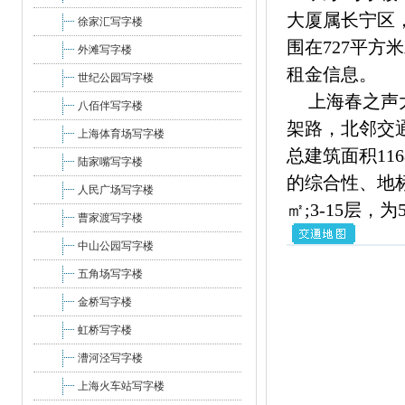
大厦属长宁区，
徐家汇写字楼
围在727平
外滩写字楼
租金信息。
世纪公园写字楼
上海春之声
八佰伴写字楼
架路，北邻交
上海体育场写字楼
总建筑面积11
陆家嘴写字楼
的综合性、地标
人民广场写字楼
㎡;3-15层，为
曹家渡写字楼
中山公园写字楼
五角场写字楼
金桥写字楼
虹桥写字楼
漕河泾写字楼
上海火车站写字楼