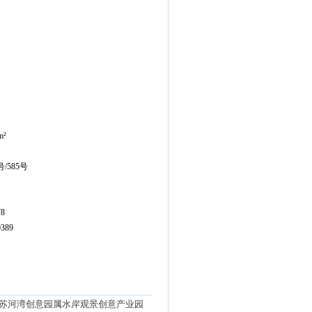
m²
/585号
8
389
号，苏河湾创意园属水岸观景创意产业园