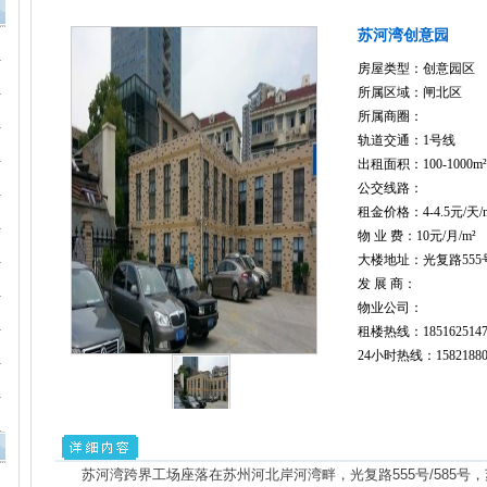
苏河湾创意园
房屋类型：创意园区
所属区域：闸北区
所属商圈：
轨道交通：1号线
出租面积：100-1000m²
公交线路：
租金价格：4-4.5元/天/
物 业 费：10元/月/m²
大楼地址：光复路555号
发 展 商：
物业公司：
租楼热线：1851625147
24小时热线：15821880
苏河湾跨界工场座落在苏州河北岸河湾畔，光复路555号/585