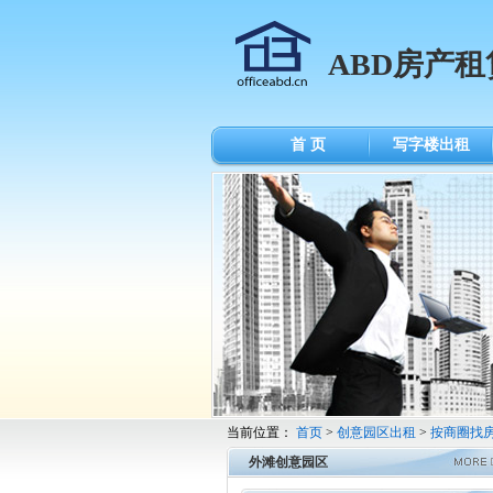
ABD房产租
首 页
写字楼出租
当前位置：
首页
>
创意园区出租
>
按商圈找
外滩创意园区