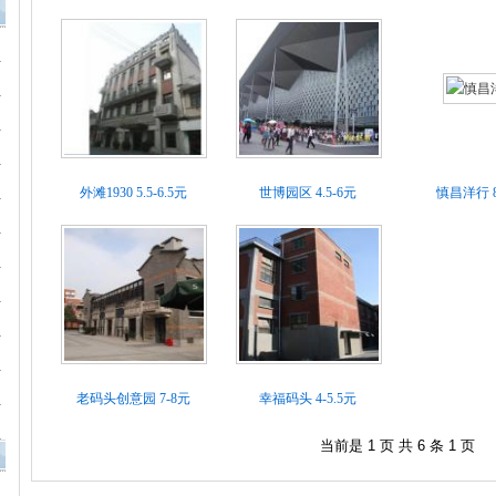
外滩1930
5.5-6.5元
世博园区
4.5-6元
慎昌洋行
老码头创意园
7-8元
幸福码头
4-5.5元
当前是 1 页 共 6 条 1 页